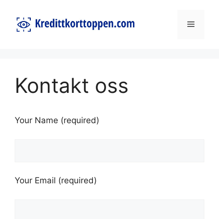
Skip
to
Menu
content
Kontakt oss
Your Name (required)
Please leave this field empty.
Your Email (required)